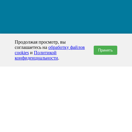
Продолжая просмотр, вы
соглашаетесь на
обработку файлов
Принять
cookies
и
Политикой
конфиденциальности
.
+7(800)444-79-35
звонок по России бесплатный
+7 (812) 565-17-28
ООО "ЖБИ и Архитектура" © 2008-2026
Атырау и Атырауская область
info@prom-gbi.ru
atyrau.prom-gbi.ru