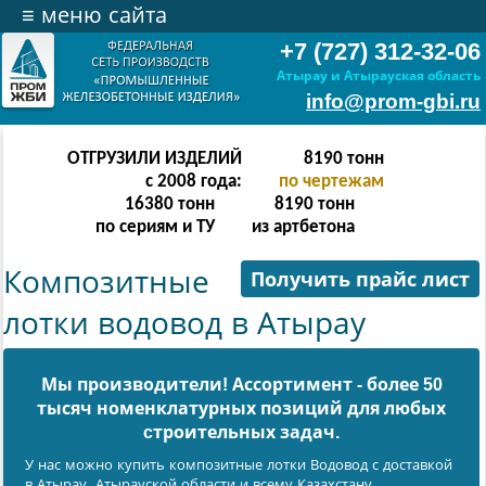
≡
меню сайта
+7 (727) 312-32-06
Атырау и Атырауская область
info@prom-gbi.ru
ОТГРУЗИЛИ ИЗДЕЛИЙ
16382
тонн
с 2008 года:
по чертежам
32764
тонн
16382
тонн
по сериям и ТУ
из артбетона
Композитные
Получить прайс лист
лотки водовод в Атырау
Мы производители! Ассортимент - более 50
тысяч номенклатурных позиций для любых
cтроительных задач.
У нас можно купить композитные лотки Водовод с доставкой
в Атырау, Атырауской области и всему Казахстану